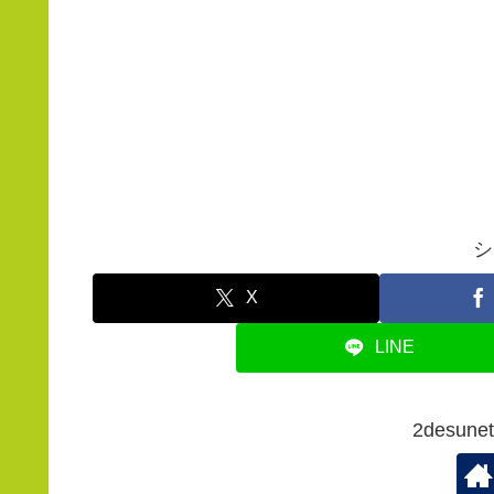
シ
X
LINE
2desu