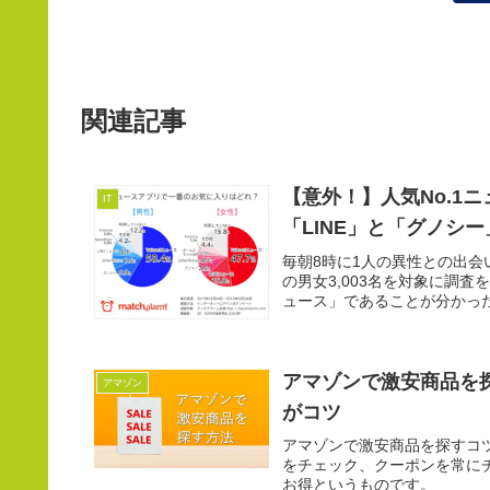
関連記事
【意外！】人気No.1ニ
IT
「LINE」と「グノシー
毎朝8時に1人の異性との出会
の男女3,003名を対象に調査
ュース」であることが分かった
アマゾンで激安商品を
アマゾン
がコツ
アマゾンで激安商品を探すコツ
をチェック、クーポンを常に
お得というものです。