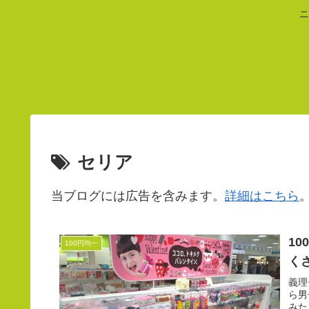
ニ
セリア
当ブログには広告を含みます。
詳細はこちら
1
100円均一
く
義理
ら男
みた