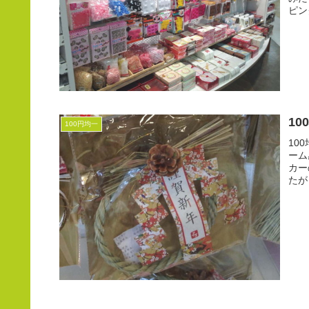
ピン
1
100円均一
10
ーム
カー
たが