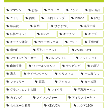
アマゾン
お得
コストコ
イケア
無印良品
ニトリ
福袋
100円ショップ
iphone
比較
年会費
収納
ひなまつり
楽天市場
妖怪ウォッチ
ロハコ
キッチン
キッズ
キッチン雑貨
カラーボックス
セリア
子供の日
母の日
豆乳ヨーグルト
ZARA HOME
フライングタイガー
バレンタイン
アウトレット
山崎実業
ウォールシェルフ
ラッピング
お正月
家具
ライゼンタール
クリスマス
一人暮らし
ファミリー
家電
アクタス
食べ放題
グランフロント大阪
マイクラ
宅配サービス
カインズ
メイソンジャー
アイリスオーヤマ
ららぽーと和泉
KEYUCA
ルクア1100