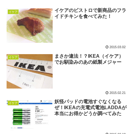
イケアのビストロで新商品のフラ
イケア
イドチキンを食べてみた！
2015.03.02
まさか違法！？IKEA（イケア）
イケア
でお馴染みのあの紙製メジャー
2015.02.21
妖怪パッドの電池すぐなくなる
イケア
ぜ！IKEAの充電式電池LADDAが
本当にお得かどうか調べてみた