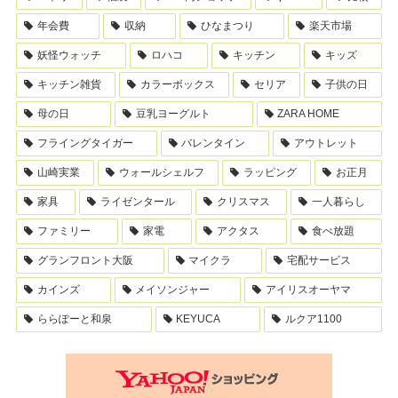
年会費
収納
ひなまつり
楽天市場
妖怪ウォッチ
ロハコ
キッチン
キッズ
キッチン雑貨
カラーボックス
セリア
子供の日
母の日
豆乳ヨーグルト
ZARA HOME
フライングタイガー
バレンタイン
アウトレット
山崎実業
ウォールシェルフ
ラッピング
お正月
家具
ライゼンタール
クリスマス
一人暮らし
ファミリー
家電
アクタス
食べ放題
グランフロント大阪
マイクラ
宅配サービス
カインズ
メイソンジャー
アイリスオーヤマ
ららぽーと和泉
KEYUCA
ルクア1100